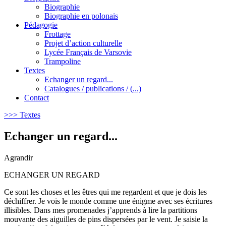
Biographie
Biographie en polonais
Pédagogie
Frottage
Projet d’action culturelle
Lycée Français de Varsovie
Trampoline
Textes
Echanger un regard...
Catalogues / publications / (...)
Contact
>>>
Textes
Echanger un regard...
Agrandir
ECHANGER UN REGARD
Ce sont les choses et les êtres qui me regardent et que je dois les
déchiffrer. Je vois le monde comme une énigme avec ses écritures
illisibles. Dans mes promenades j’apprends à lire la partitions
mouvante des aiguilles de pins dispersées par le vent. Je saisie la