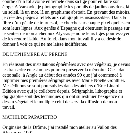
courbe d’un fol avoine entremêlé dans sa tige pour en faire son
éloge. A Varsovie, je photographie les portails de jardins ouvriers, là
un soleil, là un mot, là un graphisme abstrait. En gravant des miroirs,
je crée des pièges à reflets aux calligraphies insaisissables. Dans la
fibre d’un pétale de tournesol, je cherche sur chaque pixel quelles en
sont leurs lignes. Aux genêts d’Espagne qui obstruent le passage sur
le sentier de mon atelier aux Alyssas je noue leurs tiges pour essayer
de les rendre lisible. Au fond, dans mon travail Il y a ce désir de
donner à voir ce qui ne me laisse indifférente.
DE L’EPHEMERE AU PERENE
En réalisant des installations éphémères avec des végétaux, je devais
les transcrire en estampes pour en préserver la mémoire. C’est dans
cette salle, à Angle au début des années 90 que j’ai commencé à
imprimer mes premières sérigraphies avec Marie Noelle Gonthier.
Mes éditions se sont poursuivies dans les ateliers d’Eric Linard
Edition avec qui je collabore depuis. Sérigraphie, lithographie et
digigraphie sont des techniques qui ont su restituer l’exigence du
dessin végétal et le multiple celui de servi la diffusion de mon
travail.
MATHILDE PAPAPIETRO
Originaire de la Drôme, j’ai installé mon atelier au Vallon des
Alyssas en 1991.