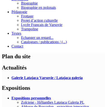
Biographie
Biographie en polonais
Pédagogie
Frottage
Projet d’action culturelle
Lycée Français de Varsovie
Trampoline
Textes
Echanger un regard...
Catalogues / publications / (...)
Contact
Plan du site
Actualités
Galerie Latajaca Varsovie / Latajaca galeria
Expositions
Expositions personnelles
Zolciene - Hélianthes Latajaca Galeria PL
Abbaye de Boscodon - exposition interactive