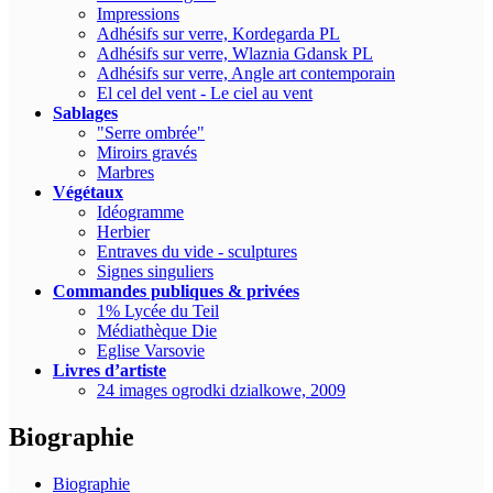
Impressions
Adhésifs sur verre, Kordegarda PL
Adhésifs sur verre, Wlaznia Gdansk PL
Adhésifs sur verre, Angle art contemporain
El cel del vent - Le ciel au vent
Sablages
"Serre ombrée"
Miroirs gravés
Marbres
Végétaux
Idéogramme
Herbier
Entraves du vide - sculptures
Signes singuliers
Commandes publiques & privées
1% Lycée du Teil
Médiathèque Die
Eglise Varsovie
Livres d’artiste
24 images ogrodki dzialkowe, 2009
Biographie
Biographie